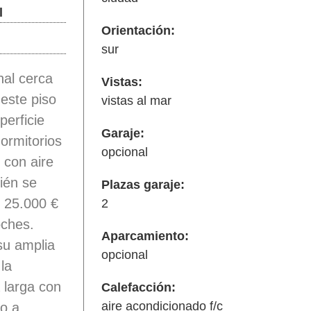
l
Orientación:
sur
nal cerca
Vistas:
este piso
vistas al mar
perficie
Garaje:
ormitorios
opcional
 con aire
ién se
Plazas garaje:
 25.000 €
2
oches.
Aparcamiento:
su amplia
opcional
la
 larga con
Calefacción:
aire acondicionado f/c
o a