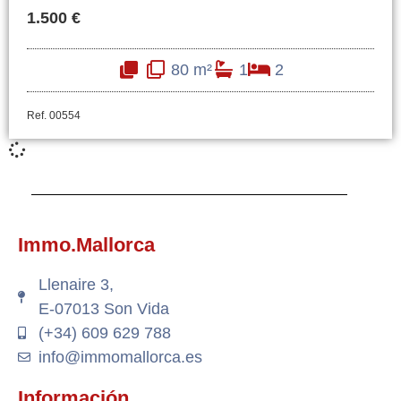
1.500 €
80 m²
1
2
Ref. 00554
Immo.Mallorca
Llenaire 3,
E-07013 Son Vida
(+34) 609 629 788
info@immomallorca.es
Información