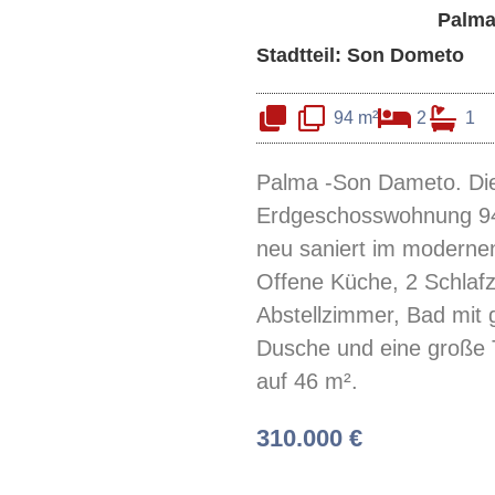
Palm
Stadtteil: Son Dometo
94 m²
2
1
Palma -Son Dameto. Di
Erdgeschosswohnung 94
neu saniert im modernen 
Offene Küche, 2 Schlaf
Abstellzimmer, Bad mit 
Dusche und eine große 
auf 46 m².
310.000 €