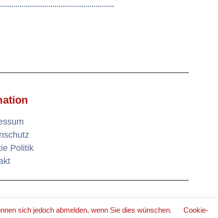
mation
ressum
nschutz
e Politik
akt
❤ FROM CHARADE
können sich jedoch abmelden, wenn Sie dies wünschen.
Cookie-