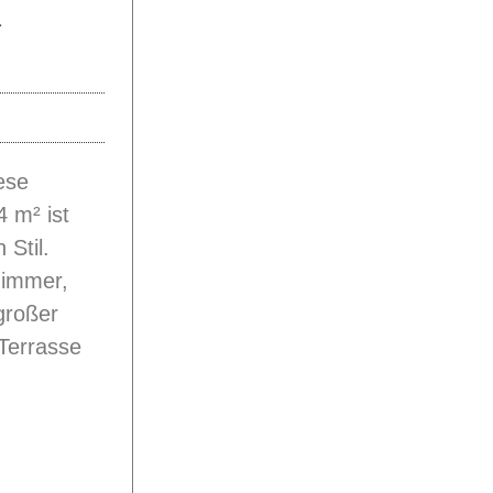
a
ese
 m² ist
Stil.
zimmer,
großer
Terrasse