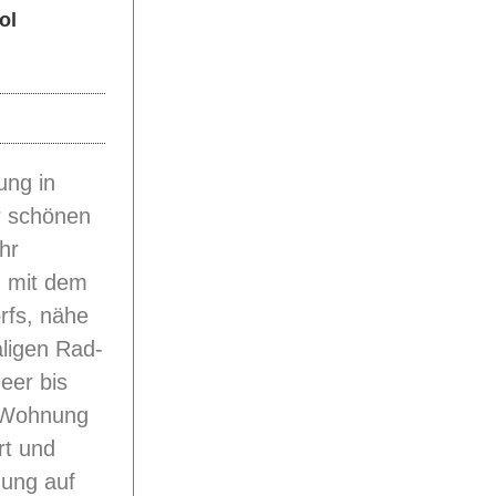
ol
ung in
er schönen
hr
n mit dem
rfs, nähe
ligen Rad-
eer bis
e Wohnung
rt und
nung auf