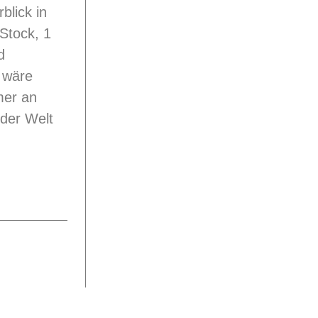
lick in
 Stock, 1
d
 wäre
mer an
 der Welt