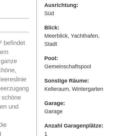
Ausrichtung:
Süd
Blick:
Meerblick, Yachthafen,
 befindet
Stadt
inem
Pool:
e ganze
Gemeinschaftspool
schöne,
eereslinie
Sonstige Räume:
Meerzugang
Kelleraum, Wintergarten
t schöne
Garage:
ben und
Garage
Die
Anzahl Garagenplätze:
3
1