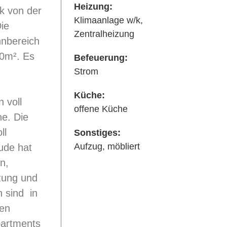
Heizung:
k von der
Klimaanlage w/k,
ie
Zentralheizung
nbereich
10m². Es
Befeuerung:
Strom
Küche:
 voll
offene Küche
he. Die
ll
Sonstiges:
Aufzug, möbliert
ude hat
n,
zung und
 sind in
en
partments