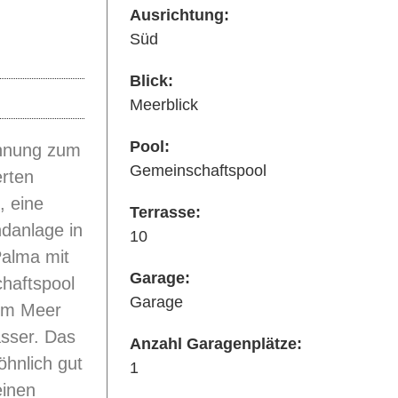
Ausrichtung:
Süd
Blick:
Meerblick
Pool:
hnung zum
Gemeinschaftspool
erten
, eine
Terrasse:
danlage in
10
Palma mit
Garage:
haftspool
Garage
um Meer
asser. Das
Anzahl Garagenplätze:
hnlich gut
1
einen