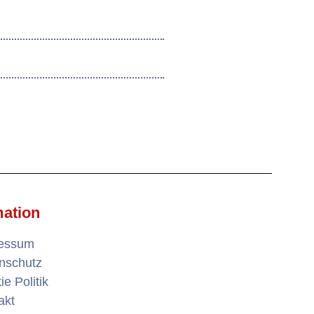
mation
ressum
nschutz
e Politik
akt