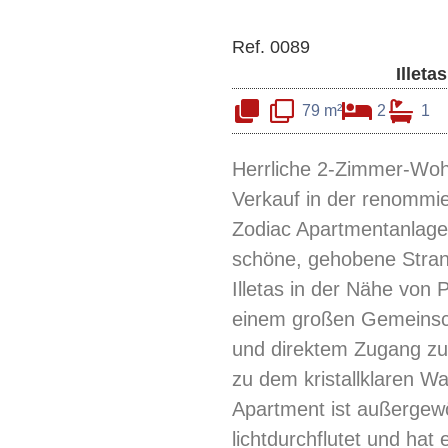
Ref. 0089
Illetas
79 m²
2
1
Herrliche 2-Zimmer-Wo
Verkauf in der renommi
Zodiac Apartmentanlage
schöne, gehobene Stran
Illetas in der Nähe von 
einem großen Gemeinsc
und direktem Zugang z
zu dem kristallklaren W
Apartment ist außergewö
lichtdurchflutet und hat 