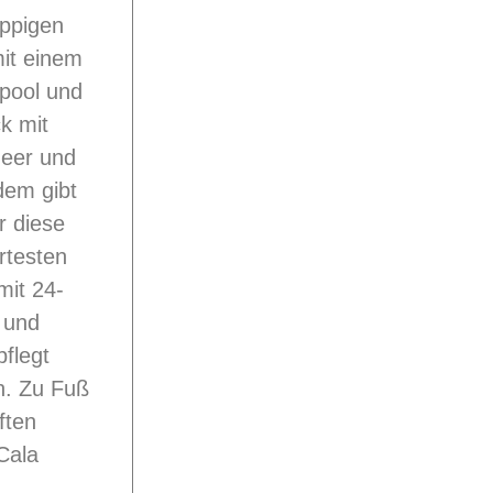
üppigen
it einem
pool und
k mit
eer und
dem gibt
r diese
rtesten
mit 24-
 und
flegt
n. Zu Fuß
ften
Cala