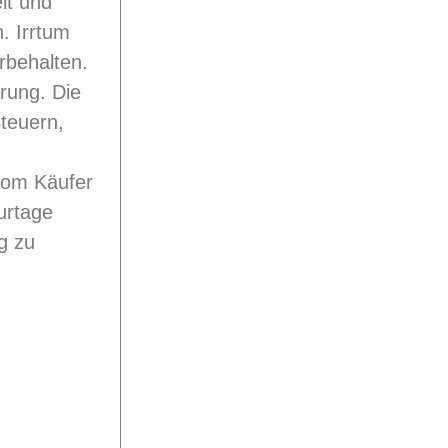
eit und
. Irrtum
rbehalten.
rung. Die
teuern,
vom Käufer
urtage
g zu