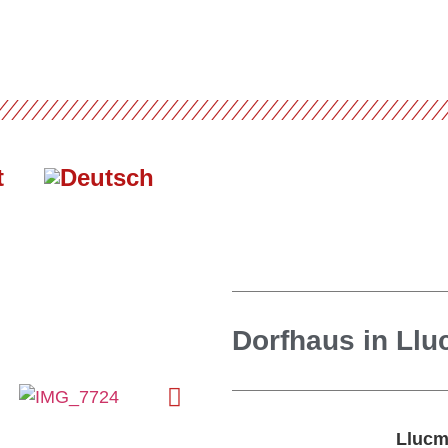
t
Dorfhaus in Llu
Llucm