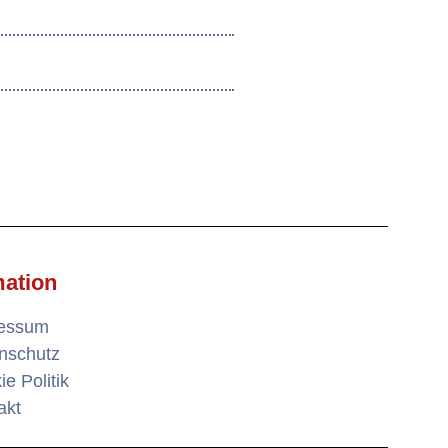
mation
ressum
nschutz
e Politik
akt