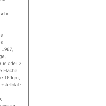
ische
es
es
r 1987,
ge,
aus oder 2
e Fläche
he 169qm,
rstellplatz
se