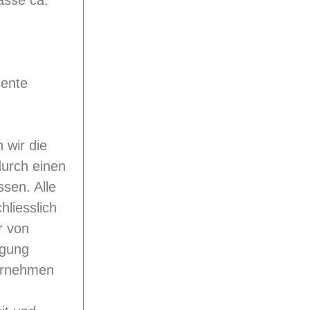
asse ca.
mente
 wir die
durch einen
sen. Alle
liesslich
r von
ügung
bernehmen