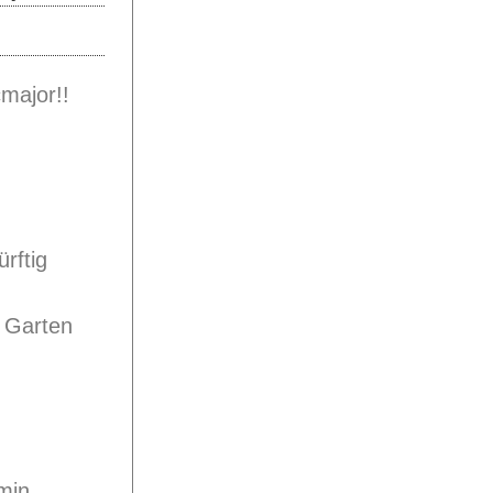
major!!
rftig
 Garten
min