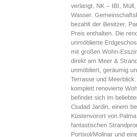
verlangt, NK – IBI, Müll
Wasser. Gemeinschafts
bezahlt der Besitzer, Pa
Preis enthalten. Die ren
unmöblierte Erdgescho
mit großen Wohn-Esszim
direkt am Meer & Strand,
unmöbliert, geräumig un
Terrasse und Meerblick.
komplett renovierte Wo
befindet sich im beliebte
Ciudad Jardin, einem be
Küstenvorort von Palma 
fantastischen Strandpr
Portixol/Molinar und ei