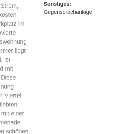
Sonstiges:
, Strom,
Gegensprechanlage
kosten
rkplatz im
ovierte
sswohnung
mer liegt
 ist
d mit
 Diese
hnung
n Viertel
liebten
mit einer
omenade
nen schönen