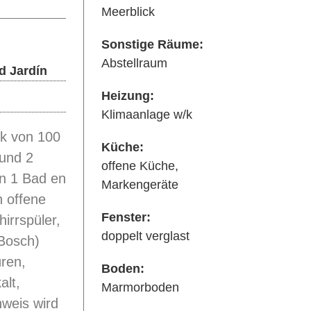
Meerblick
Sonstige Räume:
Abstellraum
d Jardín
Heizung:
Klimaanlage w/k
k von 100
Küche:
und 2
offene Küche,
n 1 Bad en
Markengeräte
 offene
Fenster:
irrspüler,
doppelt verglast
Bosch)
ren,
Boden:
alt,
Marmorboden
hweis wird