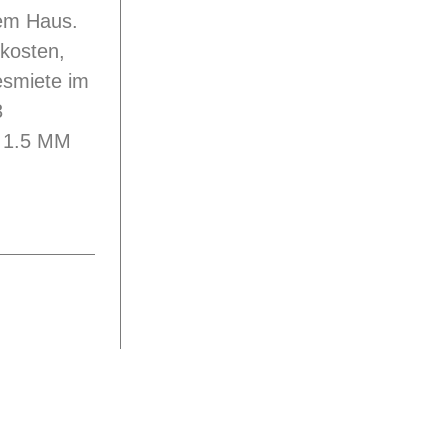
dem Haus.
kosten,
resmiete im
3
n 1.5 MM