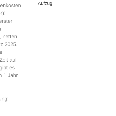
Aufzug
ebenkosten
r)!
erster
r
 netten
rz 2025.
e
Zeit auf
gibt es
n 1 Jahr
ung!