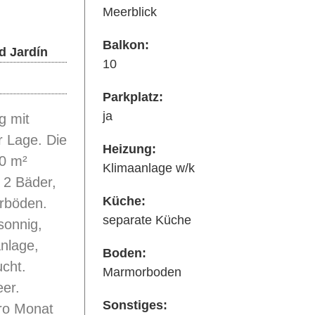
Meerblick
Balkon:
d Jardín
10
Parkplatz:
ja
 mit
er Lage. Die
Heizung:
0 m²
Klimaanlage w/k
 2 Bäder,
Küche:
rböden.
separate Küche
sonnig,
anlage,
Boden:
ucht.
Marmorboden
er.
Sonstiges:
pro Monat