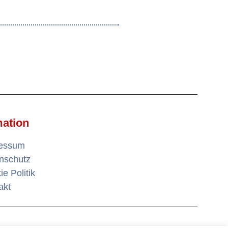
mation
ressum
nschutz
e Politik
akt