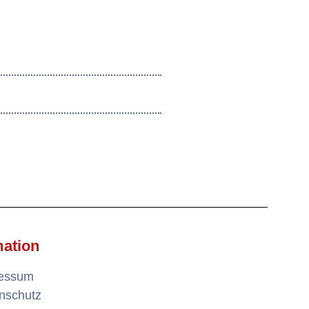
mation
ressum
nschutz