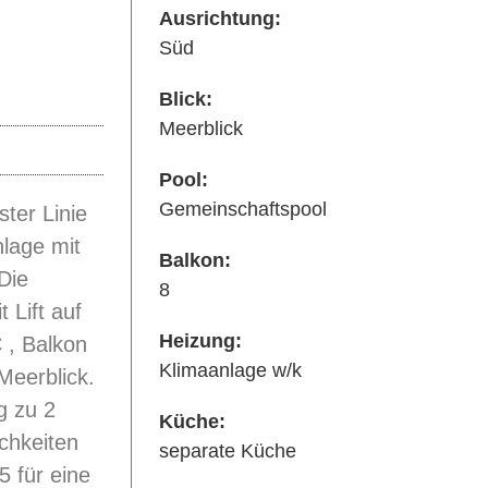
Ausrichtung:
Süd
Blick:
Meerblick
Pool:
Gemeinschaftspool
ter Linie
nlage mit
Balkon:
Die
8
 Lift auf
Heizung:
C , Balkon
Klimaanlage w/k
Meerblick.
g zu 2
Küche:
chkeiten
separate Küche
5 für eine