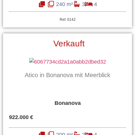
240 m²
3
4
Ref. 0142
Verkauft
Atico in Bonanova mit Meerblick
Bonanova
922.000 €
200 m²
2
4