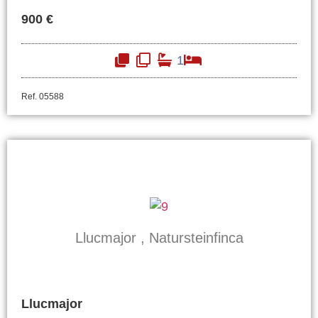
900 €
1
Ref. 05588
Llucmajor , Natursteinfinca
Llucmajor