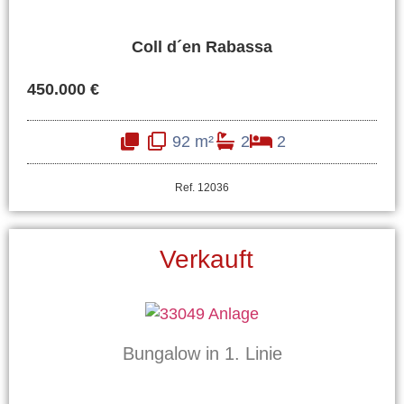
Coll d´en Rabassa
450.000 €
92 m²
2
2
Ref. 12036
Verkauft
Bungalow in 1. Linie